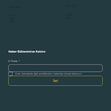
BİZİ TAKİP ET
MARKALARIMIZ
Instagram
Astondoa
Linkedin
Anytec
Ockelbo
Haber Bültenimize Katılın
E-Posta
*
Evet, teknelerle ilgili yeniliklerden haberdar olmak istiyorum.
İlet