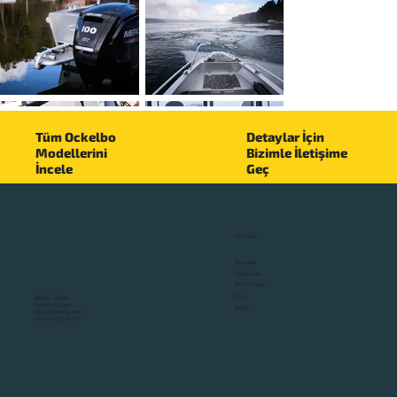
Tüm Ockelbo
Detaylar İçin
Modellerini
Bizimle İletişime
▼
İncele
Geç
BİZİ TANI
Anasayfa
Hakkımızda
İkinci El Yatlar
Blog
48400, Muğla,
Bodrum/Türkiye
İletişim
info@yachtzone.com.tr
+90 541 890 86 07