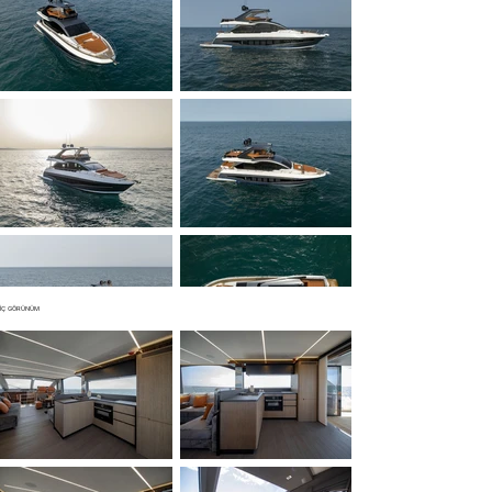
İÇ GÖRÜNÜM
▼