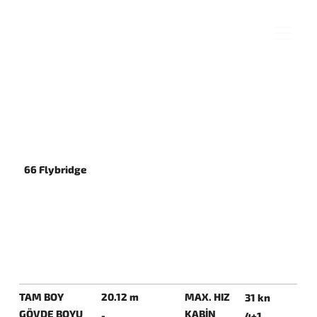
66 Flybridge
TAM BOY
20.12 m
MAX. HIZ
31 kn
GÖVDE BOYU
KABİN
-
4+1