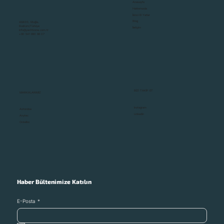
Anasayfa
Hakkımızda
İkinci El Yatlar
Blog
48400, Muğla,
Bodrum/Türkiye
İletişim
info@yachtzone.com.tr
+90 541 890 86 07
BİZİ TAKİP ET
MARKALARIMIZ
Instagram
Astondoa
Linkedin
Anytec
Ockelbo
Haber Bültenimize Katılın
E-Posta
*