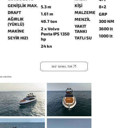
GENİŞLİK MAX.
KİŞİ
5.3 m
8+2
DRAFT
MALZEME
1.61 m
GRP
AĞIRLIK
MENZİL
49.7 ton
300 NM
(YÜKLÜ)
YAKIT
2 x Volvo
3600 lt
MAKİNE
TANKI
Penta IPS 1350
1000 lt
SEYİR HIZI
TATLI SU
hp
24 kn
360° SANAL TUR
DIŞ GÖRÜNÜM