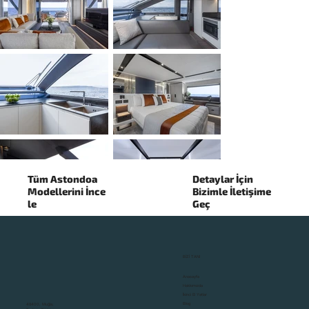
Tüm Astondoa
Detaylar İçin
Modellerini İnce
Bizimle İletişime
le
Geç
BİZİ TANI
▼
Anasayfa
Hakkımızda
İkinci El Yatlar
Blog
48400, Muğla,