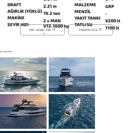
DRAFT
MALZEME
2.21 m
GRP
AĞIRLIK (YÜKLÜ)
MENZİL
76.2 ton
-
MAKİNE
YAKIT TANKI
2 x MAN
6200 lt
SEYİR HIZI
TATLI SU
V12-1600 hp
1100 lt
360° SANAL TUR
VİDEOYU İZLE
-
DIŞ GÖRÜNÜM