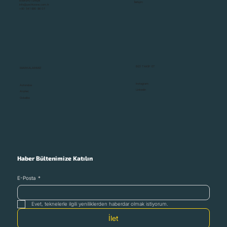
Bodrum/Türkiye
İletişim
info@yachtzone.com.tr
+90 541 890 86 07
BİZİ TAKİP ET
MARKALARIMIZ
Instagram
Astondoa
Linkedin
Anytec
Ockelbo
Haber Bültenimize Katılın
E-Posta
*
Evet, teknelerle ilgili yeniliklerden haberdar olmak istiyorum.
İlet