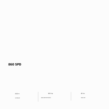
860 SPD
800 hp
60 kn
8.82 m
MAX.MOTOR GÜCÜ
MAX.HIZ
UZUNLUK