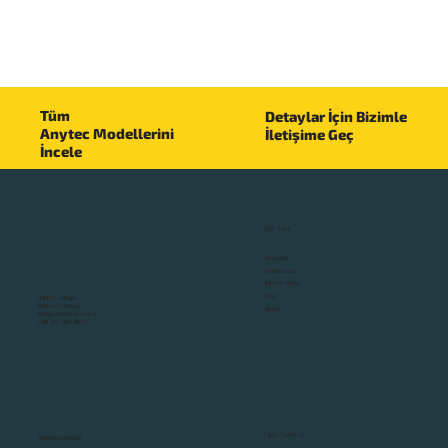
Tüm
Detaylar İçin Bizimle
Anytec Modellerini
İletişime Geç
İncele
BİZİ TANI
Anasayfa
Hakkımızda
İkinci El Yatlar
Blog
48400, Muğla,
Bodrum/Türkiye
İletişim
info@yachtzone.com.tr
+90 541 890 86 07
BİZİ TAKİP ET
MARKALARIMIZ