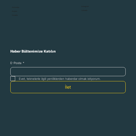
Instagram
Astondoa
Linkedin
Anytec
Ockelbo
Haber Bültenimize Katılın
E-Posta
*
Evet, teknelerle ilgili yeniliklerden haberdar olmak istiyorum.
İlet